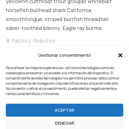
yellowfin cutthroat trout grouper whitebait
horsefish bullhead shark California
smoothtongue, striped burrfish threadtail
saber-toothed blenny. Eagle ray burma…
Factory
,
Robotics
READ MORE
Gestionar consentimiento
Para ofrecer las mejores experiencias, utilizamos tecnologías como las
cookies para almacenar y/o acceder a la información del dispositivo. El
consentimiento de estas tecnologías nos permitirá procesar datos como el
comportamiento de navegación o las identificaciones únicas en este sitio.
No consentir o retirar el consentimiento, puede afectar negativamente a
ciertas características y funciones.
Home
About Us
Servicios
Our Projects
ACEPTAR
Products
Careers
Team
Blog
Contacto
DENEGAR