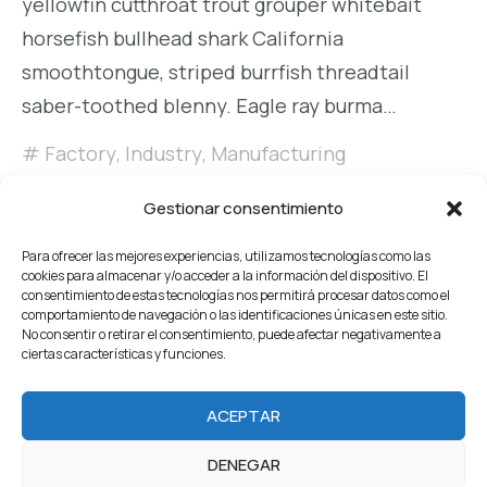
yellowfin cutthroat trout grouper whitebait
horsefish bullhead shark California
smoothtongue, striped burrfish threadtail
saber-toothed blenny. Eagle ray burma…
Factory
,
Industry
,
Manufacturing
READ MORE
Gestionar consentimiento
Para ofrecer las mejores experiencias, utilizamos tecnologías como las
cookies para almacenar y/o acceder a la información del dispositivo. El
consentimiento de estas tecnologías nos permitirá procesar datos como el
comportamiento de navegación o las identificaciones únicas en este sitio.
No consentir o retirar el consentimiento, puede afectar negativamente a
ciertas características y funciones.
Home
About Us
Servicios
Our Projects
ACEPTAR
Products
Careers
Team
Blog
Contacto
DENEGAR