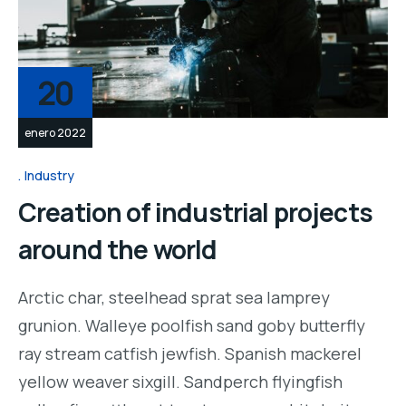
20
enero 2022
Industry
Creation of industrial projects
around the world
Arctic char, steelhead sprat sea lamprey
grunion. Walleye poolfish sand goby butterfly
ray stream catfish jewfish. Spanish mackerel
yellow weaver sixgill. Sandperch flyingfish