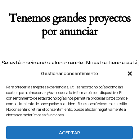
Tenemos grandes proyectos
por anunciar
Se está cocinando algo grande. Nuestra tienda está
en obras y pronto abrirá sus puertas.
Gestionar consentimiento
Para ofrecer las mejores experiencias, utilizamos tecnologías como las
cookies para almacenar y/o acceder a la información del dispositivo. El
consentimiento de estas tecnologías nos permitirá procesar datos como el
comportamiento de navegación o las identificaciones únicas en este sitio.
No consentir o retirar el consentimiento, puede afectar negativamente a
ciertas características y funciones.
Home
About Us
Servicios
Our Projects
ACEPTAR